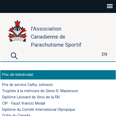
Aller au contenu principal
l'Association
Canadienne de
Parachutisme Sportif
Rechercher
EN
Formulaire de recherche
Prix de bénévolat
Prix de service Cathy Johnson
Trophée à la mémoire de Glenn R. Masterson
Diplôme Léonard de Vinci de la FAI
CIP - Faust Vrancic Medal
Diplôme du Comité International Olympique
Ordre du Canada