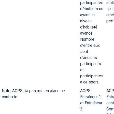
participantes
athl
débutants ou
qu’i
ayant un
amél
niveau
per
d’habileté
avancé.
Nombre
d’entre eux
sont
d’anciens
participants
et
participantes
à ce sport.
Note: ACPS n'a pas mis en place ce
ACPS
AC
contexte
Entraîneur 1
Entr
et
Entraîneur
con
2
Comp