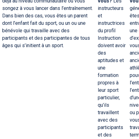
déjà au niveau communautaire ou vous
vous?
Les
vou
songez à vous lancer dans l’entraînement.
instructeurs
géné
Dans bien des cas, vous êtes un parent
et
êtes
dont l’enfant fait du sport, ou un ou une
instructrices
entr
bénévole qui travaille avec des
du profil
une 
participants et des participantes de tous
Instruction
d’ex
âges qui s’initient à un sport.
doivent avoir
vous
des
anci
aptitudes et
anc
une
athl
formation
pou
propres à
l’en
leur sport
l’en
particulier,
d’un
qu’ils
nive
travaillent
ou p
avec des
vous
participants
trav
et des
term