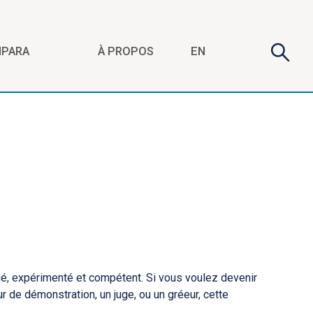
Recherch
Formu
EN
NPARA
À PROPOS
de
reche
é, expérimenté et compétent. Si vous voulez devenir
r de démonstration, un juge, ou un gréeur, cette