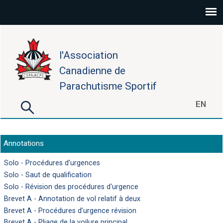
Aller au contenu principal
l'Association
Canadienne de
Parachutisme Sportif
Rechercher
EN
Formulaire de recherche
Annotations
Solo - Procédures d'urgences
Solo - Saut de qualification
Solo - Révision des procédures d'urgence
Brevet A - Annotation de vol relatif à deux
Brevet A - Procédures d’urgence révision
Brevet A - Pliage de la voilure principal