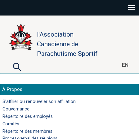
Aller au contenu principal
l'Association
Canadienne de
Parachutisme Sportif
Rechercher
EN
Formulaire de recherche
À Propos
S'affilier ou renouveler son affiliation
Gouvernance
Répertoire des employés
Comités
Répertoire des membres
Procès-verbal des réunions