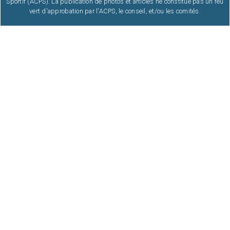
Sportif (ACPS). La publication de photos et articles ne constitue pas un feu
vert d'approbation par l'ACPS, le conseil, et/ou les comités.