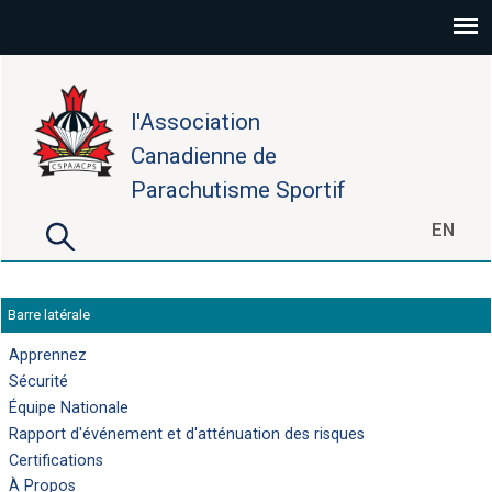
Aller au contenu principal
l'Association
Canadienne de
Parachutisme Sportif
Rechercher
EN
Formulaire de recherche
Barre latérale
Apprennez
Sécurité
Équipe Nationale
Rapport d'événement et d'atténuation des risques
Certifications
À Propos