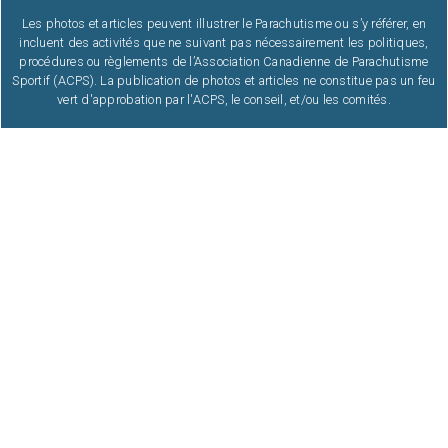
Les photos et articles peuvent illustrer le Parachutisme ou s’y référer, en
incluent des activités que ne suivant pas nécessairement les politiques,
procédures ou règlements de l’Association Canadienne de Parachutisme
Sportif (ACPS). La publication de photos et articles ne constitue pas un feu
vert d'approbation par l'ACPS, le conseil, et/ou les comités.