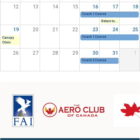
12
13
14
15
16
17
18
Coach 1 Course
Return to...
19
20
21
22
23
24
25
Coach 1 Course
Canopy
Clinic
26
27
28
29
30
31
1
Coach 2 Course
»