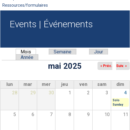
Ressources/formulaires
Events | Événements
Mois
(onglet actif)
Semaine
Jour
Onglets principaux
Année
mai 2025
« Préc.
Suiv. »
lun
mar
mer
jeu
ven
sam
dim
28
29
30
1
2
3
4
Solo
Sunday
5
6
7
8
9
10
11