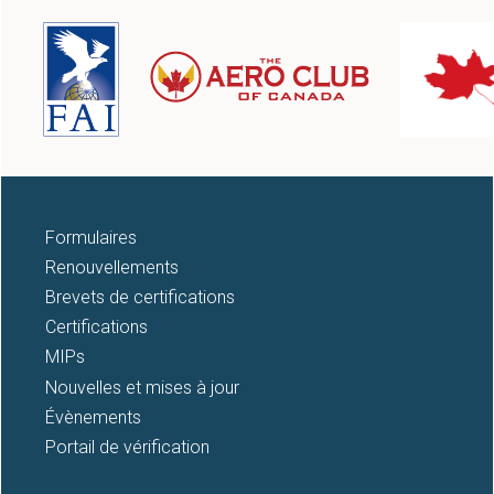
12
13
14
15
16
Formulaires
Renouvellements
17
Brevets de certifications
Certifications
18
MIPs
Nouvelles et mises à jour
19
Évènements
20
Portail de vérification
21