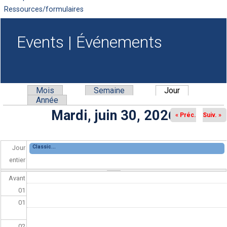
Ressources/formulaires
Events | Événements
Mois
Semaine
Jour
(onglet actif)
Onglets principaux
Année
Mardi, juin 30, 2026
« Préc.
Suiv. »
Classic...
Jour
entier
Avant
01
01
02