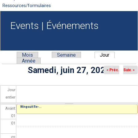
Ressources/formulaires
Events | Événements
Mois
Semaine
Jour
(onglet actif)
Onglets principaux
Année
Samedi, juin 27, 2026
« Préc.
Suiv. »
Jour
entier
Wingsuit Re-...
Avant
01
01
02