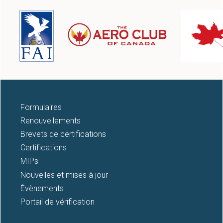
12
13
14
15
16
Formulaires
Renouvellements
17
Brevets de certifications
Certifications
18
MIPs
Nouvelles et mises à jour
19
Évènements
20
Portail de vérification
21