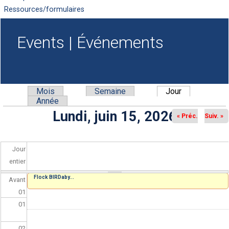
Ressources/formulaires
Events | Événements
Mois
Semaine
Jour
(onglet actif)
Onglets principaux
Année
Lundi, juin 15, 2026
« Préc.
Suiv. »
Jour
entier
Flock BIRDaby...
Avant
01
01
02