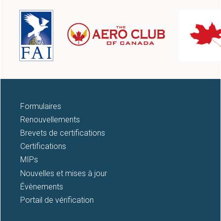
12
13
14
15
16
Formulaires
Renouvellements
17
Brevets de certifications
Certifications
18
MIPs
Nouvelles et mises à jour
19
Évènements
20
Portail de vérification
21