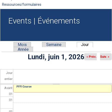
Ressources/formulaires
Events | Événements
Mois
Semaine
Jour
(onglet actif)
Onglets principaux
Année
Lundi, juin 1, 2026
« Préc.
Suiv. »
Jour
entier
PFFI Course
Avant
01
01
02