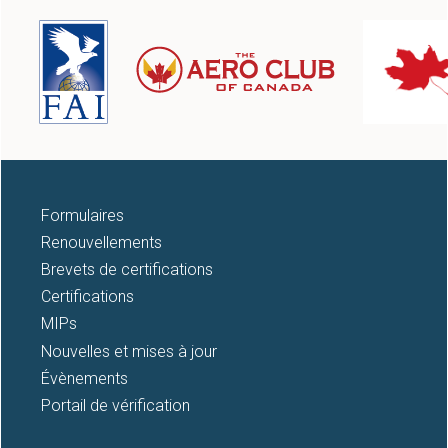
12
13
14
15
16
Formulaires
Renouvellements
17
Brevets de certifications
Certifications
18
MIPs
Nouvelles et mises à jour
19
Évènements
20
Portail de vérification
21